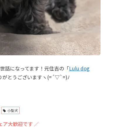
世話になってます！元住吉の「
Lulu dog
とうございますヽ(=´▽`=)ﾉ
小型犬
ェア大歓迎です ／