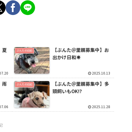
】夏
【ぶんた＠里親募集中】お
ぶんたの日記
出かけ日和☀️
07.20
2025.10.13
】雨
【ぶんた＠里親募集中】多
ぶんたの日記
頭飼いもOK!?
07.06
2025.11.28
記