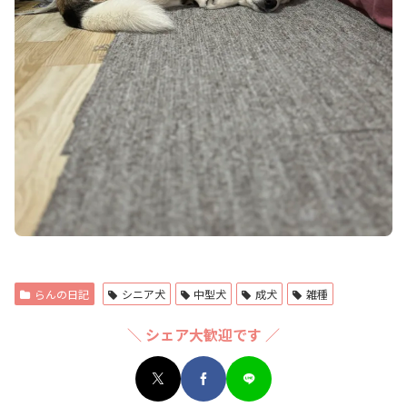
らんの日記
シニア犬
中型犬
成犬
雑種
＼ シェア大歓迎です ／