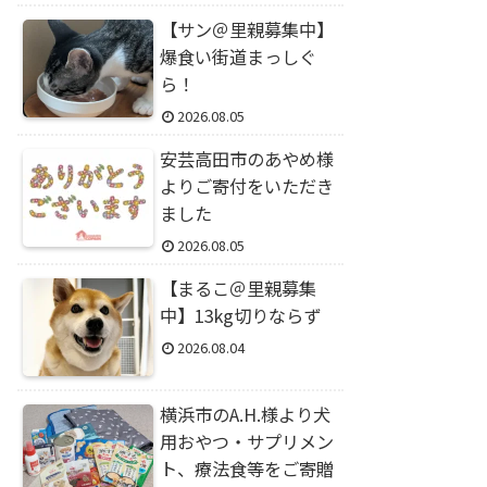
【サン＠里親募集中】
爆食い街道まっしぐ
ら！
2026.08.05
安芸高田市のあやめ様
よりご寄付をいただき
ました
2026.08.05
【まるこ＠里親募集
中】13kg切りならず
2026.08.04
横浜市のA.H.様より犬
用おやつ・サプリメン
ト、療法食等をご寄贈