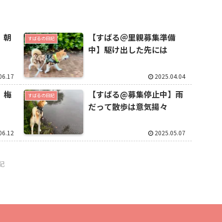
】朝
【すばる＠里親募集準備
すばるの日記
中】駆け出した先には
06.17
2025.04.04
】梅
【すばる@募集停止中】雨
すばるの日記
だって散歩は意気揚々
06.12
2025.05.07
記