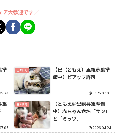
ェア大歓迎です ／
集準
【巴（ともえ）里親募集準
巴の日記
備中】どアップ許可
05.20
2026.07.01
募集
【ともえ＠里親募集準備
巴の日記
る
中】赤ちゃん命名「サン」
と「ミッツ」
07.07
2026.04.24