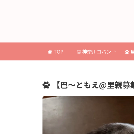
TOP
神奈川コパン
【巴～ともえ@里親募