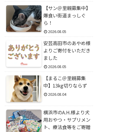
【サン＠里親募集中】
爆食い街道まっしぐ
ら！
2026.08.05
安芸高田市のあやめ様
よりご寄付をいただき
ました
2026.08.05
【まるこ＠里親募集
中】13kg切りならず
2026.08.04
横浜市のA.H.様より犬
用おやつ・サプリメン
ト、療法食等をご寄贈