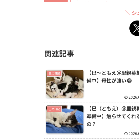
＼ シ
関連記事
【巴～ともえ＠里親募
巴の日記
備中】母性が強い😂
2026.
【巴（ともえ）＠里親
巴の日記
準備中】触らせてくれ
の？
2026.