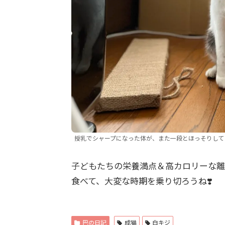
授乳でシャープになった体が、また一段とほっそりして
子どもたちの栄養満点＆高カロリーな離
食べて、大変な時期を乗り切ろうね❣️
巴の日記
成猫
白キジ