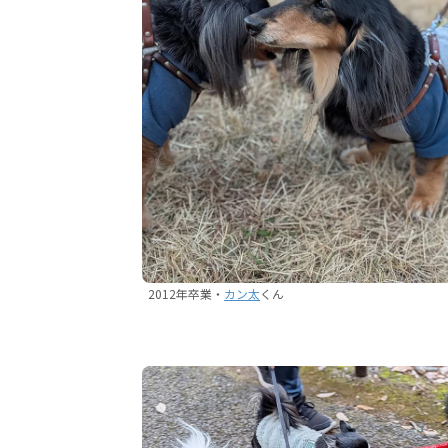
2012年卒業・
カン太
くん