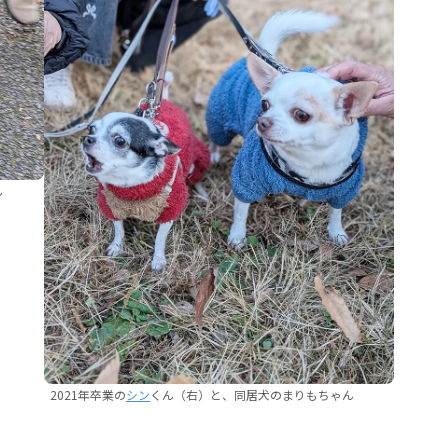
ん
2021年卒業の
シン
くん（右）と、同居犬のまりもちゃん