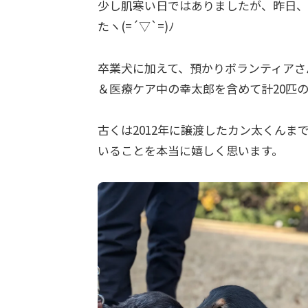
少し肌寒い日ではありましたが、昨日、
たヽ(=´▽`=)ﾉ
卒業犬に加えて、預かりボランティアさ
＆医療ケア中の幸太郎を含めて計20匹
古くは2012年に譲渡したカン太くん
いることを本当に嬉しく思います。