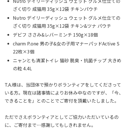
Nutro デイリーディッシュ ウェット グルメ仕立ての
ざく切り 成猫用 35g×12袋 チキンパウチ
Nutro デイリーディッシュ ウェット グルメ仕立ての
ざく切り 成猫用 35g×12袋 チキン&ツナ パウチ
デビフ ささみ&レバーミンチ 150g×18個
charm P.one 男の子&女の子用マナーパッドActive S
22枚×3個
ニャンとも清潔トイレ 猫砂 脱臭・抗菌チップ 大きめ
の粒 4.4L
T.A.様は、当団体で預かりボランティアをしてくださって
いる方。現在は諸事情によりお休み中なのですが、「今、
できることを」とのことでご寄付を頂戴いたしました。
ただでさえボランティアとしてご協力いただいているの
に、ご寄付まで…感謝してもしきれません。