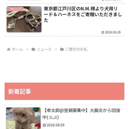
東京都江戸川区のN.M.様より犬用リ
ご寄付のお礼
ード＆ハーネスをご寄贈いただきまし
た
2024.06.19
ホーム
ニュース
ご寄付のお礼
新着記事
【幸太郎@里親募集中】大腸炎から回復
中(⁠ ⁠ꈍ⁠ᴗ⁠ꈍ⁠)
2026.08.09