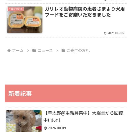
ガリレオ動物病院の患者さまより犬用
ご寄付のお礼
フードをご寄贈いただきました
2025.06.06
ホーム
ニュース
ご寄付のお礼
新着記事
【幸太郎@里親募集中】大腸炎から回復
中(⁠ ⁠ꈍ⁠ᴗ⁠ꈍ⁠)
2026.08.09