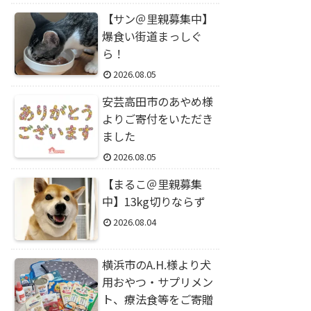
【サン＠里親募集中】
爆食い街道まっしぐ
ら！
2026.08.05
安芸高田市のあやめ様
よりご寄付をいただき
ました
2026.08.05
【まるこ＠里親募集
中】13kg切りならず
2026.08.04
横浜市のA.H.様より犬
用おやつ・サプリメン
ト、療法食等をご寄贈