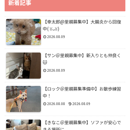
新着記事
【幸太郎@里親募集中】大腸炎から回復
中(⁠ ⁠ꈍ⁠ᴗ⁠ꈍ⁠)
2026.08.09
【サン＠里親募集中】新入りとも仲良く
🐱
2026.08.09
【ロック＠里親募集準備中】お散歩練習
中！
2026.08.08
2026.08.09
【きなこ＠里親募集中】ソファが安心で
きる場所に