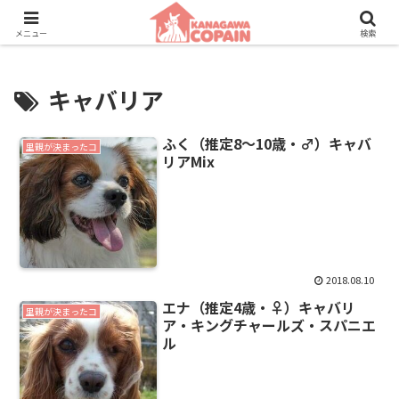
保護動物たちに、新しい家族との素敵な出会いを。
メニュー
検索
キャバリア
ふく（推定8～10歳・♂）キャバ
里親が決まったコ
リアMix
2018.08.10
エナ（推定4歳・♀）キャバリ
里親が決まったコ
ア・キングチャールズ・スパニエ
ル