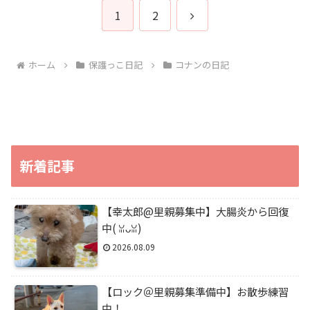
次
1
2
へ
ホーム
保護っこ日記
コナンの日記
新着記事
【幸太郎@里親募集中】大腸炎から回復
中(⁠ ⁠ꈍ⁠ᴗ⁠ꈍ⁠)
2026.08.09
【ロック＠里親募集準備中】お散歩練習
中！