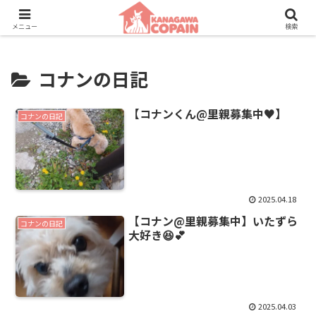
保護動物たちに、新しい家族との素敵な出会いを。
メニュー
検索
コナンの日記
【コナンくん@里親募集中♥️】
コナンの日記
2025.04.18
【コナン@里親募集中】いたずら
コナンの日記
大好き😆💕
2025.04.03