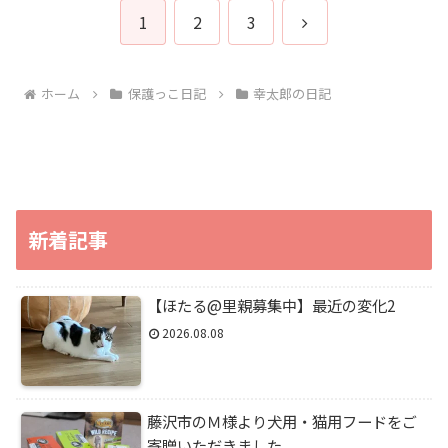
次
1
2
3
へ
ホーム
保護っこ日記
幸太郎の日記
新着記事
【ほたる@里親募集中】最近の変化2
2026.08.08
藤沢市のＭ様より犬用・猫用フードをご
寄贈いただきました