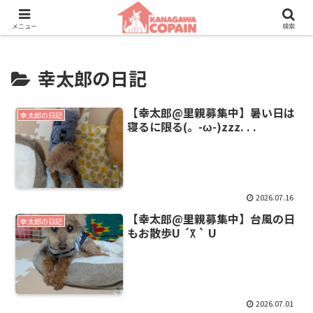
保護動物たちに、新しい家族との素敵な出会いを。
メニュー
検索
幸太郎の日記
【幸太郎@里親募集中】暑い日は
幸太郎の日記
寝るに限る(。-ω-)zzz. . .
2026.07.16
【幸太郎@里親募集中】台風の日
幸太郎の日記
もお散歩U⁠ ⁠´⁠꓃⁠ ⁠`⁠ ⁠U
2026.07.01