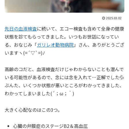
2025.03.02
先日の血液検査
に続いて、エコー検査も含めて全身の健康
状態を診てもらってきました。いつもお世話になってい
る、おなじみ「
ガリレオ動物病院
」さん、ありがとうござ
いますヽ(=´▽`=)ﾉ
高齢のコだと、血液検査だけじゃわからないことも潜んで
いる可能性があるので、念には念を入れて…正解でした💦
ぶんた、いくつか状態が悪いところがわかってきました、
わかってしまいました(´；ω；｀)
大きく心配なのはこの3つ。
心臓の弁膜症のステージB2＆高血圧