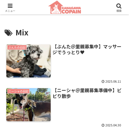
保護動物たちに、新しい家族との素敵な出会いを。
メニュー
検索
Mix
【ぶんた＠里親募集中】マッサー
ぶんたの日記
ジでうっとり♥️
2025.06.11
【ニーシャ＠里親募集準備中】ビ
ニーシャの日記
ビり散歩
2025.04.30