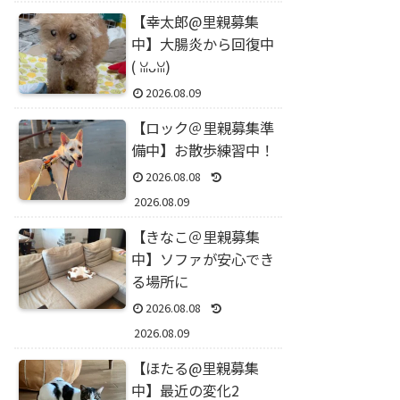
【幸太郎@里親募集
中】大腸炎から回復中
(⁠ ⁠ꈍ⁠ᴗ⁠ꈍ⁠)
2026.08.09
【ロック＠里親募集準
備中】お散歩練習中！
2026.08.08
2026.08.09
【きなこ＠里親募集
中】ソファが安心でき
る場所に
2026.08.08
2026.08.09
【ほたる@里親募集
中】最近の変化2