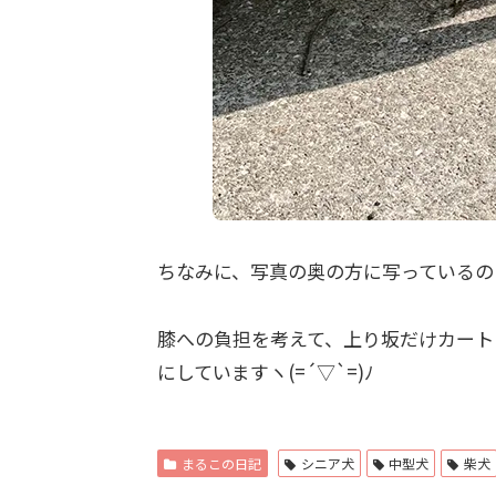
ちなみに、写真の奥の方に写っているの
膝への負担を考えて、上り坂だけカート
にしていますヽ(=´▽`=)ﾉ
まるこの日記
シニア犬
中型犬
柴犬