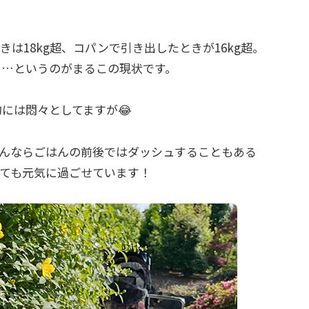
は18kg超、コパンで引き出したときが16kg超。
る…というのがまるこの現状です。
的には悶々としてますが😂
んならごはんの前後ではダッシュすることもある
とても元気に過ごせています！