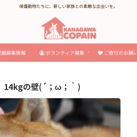
保護動物たちに、新しい家族との素敵な出会いを。
里親募集情報
ボランティア募集
ご寄付のお願
4kgの壁(´；ω；｀)