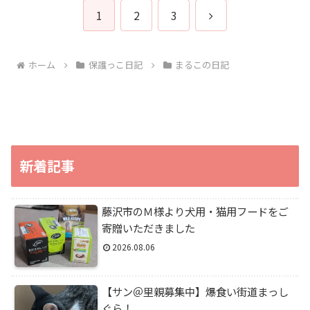
次
1
2
3
へ
ホーム
保護っこ日記
まるこの日記
新着記事
藤沢市のＭ様より犬用・猫用フードをご
寄贈いただきました
2026.08.06
【サン＠里親募集中】爆食い街道まっし
ぐら！