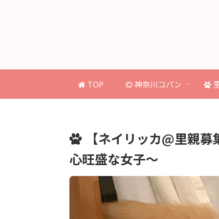
TOP
神奈川コパン
【ネイリッカ@里親募
心旺盛な女子〜