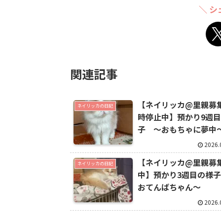
＼ シ
関連記事
【ネイリッカ@里親募
ネイリッカの日記
時停止中】預かり9週
子 〜おもちゃに夢中
2026.
【ネイリッカ@里親募
ネイリッカの日記
中】預かり3週目の様
おてんばちゃん〜
2026.