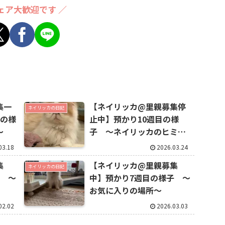
ェア大歓迎です ／
集一
【ネイリッカ@里親募集停
ネイリッカの日記
目の様
止中】預かり10週目の様
〜
子 〜ネイリッカのヒミツ
㊙️〜
03.18
2026.03.24
集
【ネイリッカ@里親募集
ネイリッカの日記
子 〜
中】預かり7週目の様子 〜
お気に入りの場所〜
02.02
2026.03.03