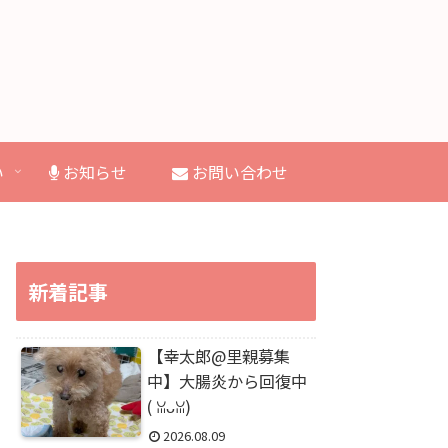
い
お知らせ
お問い合わせ
新着記事
【幸太郎@里親募集
中】大腸炎から回復中
(⁠ ⁠ꈍ⁠ᴗ⁠ꈍ⁠)
2026.08.09