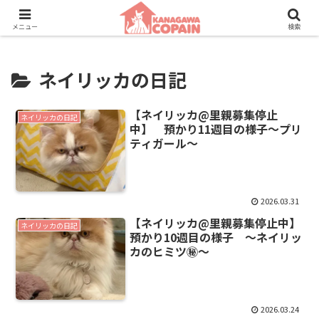
保護動物たちに、新しい家族との素敵な出会いを。
メニュー
検索
ネイリッカの日記
【ネイリッカ@里親募集停止
ネイリッカの日記
中】 預かり11週目の様子〜プリ
ティガール〜
2026.03.31
【ネイリッカ@里親募集停止中】
ネイリッカの日記
預かり10週目の様子 〜ネイリッ
カのヒミツ㊙️〜
2026.03.24