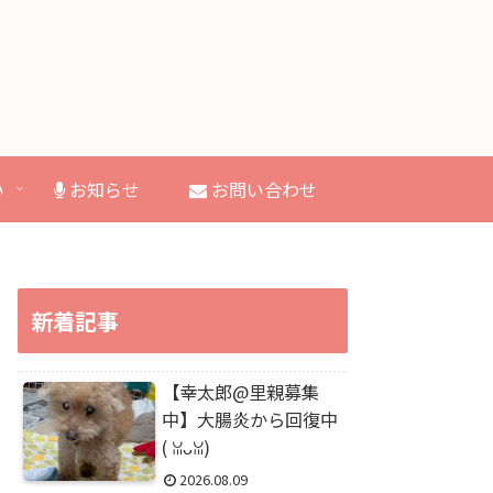
い
お知らせ
お問い合わせ
新着記事
【幸太郎@里親募集
中】大腸炎から回復中
(⁠ ⁠ꈍ⁠ᴗ⁠ꈍ⁠)
2026.08.09